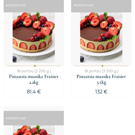
ettetellimisel
ettetellimisel
18 portsu (2 200 g.)
18 portsu (3 500 g.)
Pistaatsia-maasika Fraisier
Pistaatsia-maasika Fraisier
2.2kg
3.5kg
81.4 €
132 €
ettetellimisel