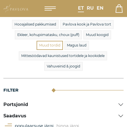
ET
RU
EN
Hooajalised pakkumised
Pavlova kook ja Pavlova tort
Ekleer, kohupiimatasku, choux (puff)
Muud koogid
Muud tordid
Magus laud
Mittesöödavad kaunistused tortidele ja kookidele
Vahuveinid & joogid
FILTER
Portsjonid
Saadavus
populaarsuse järgi
hinna järgi