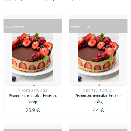
ettetellimisel
ettetellimisel
7 portsu (700 g.)
9 portsu (1 200 g.)
Pistaatsia-maasika Fraisier,
Pistaatsia-maasika Fraisier
700g
1.2kg
28.9 €
44 €